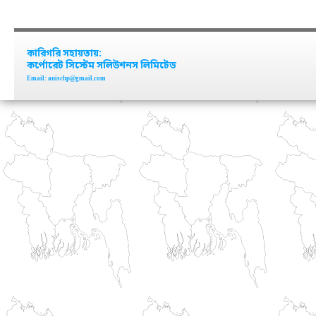
কারিগরি সহায়তায়:
কর্পোরেট সিস্টেম সলিউশনস লিমিটেড
Email: anischp@gmail.com